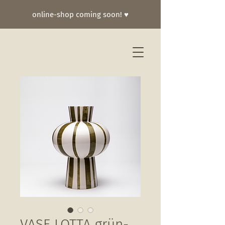
online-shop coming soon! ♥
VASE LOTTA grün-