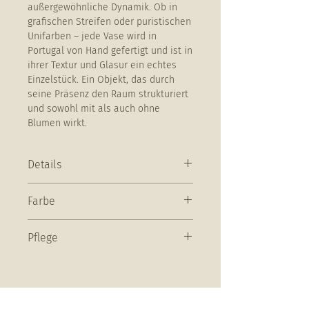
außergewöhnliche Dynamik. Ob in
grafischen Streifen oder puristischen
Unifarben – jede Vase wird in
Portugal von Hand gefertigt und ist in
ihrer Textur und Glasur ein echtes
Einzelstück. Ein Objekt, das durch
seine Präsenz den Raum strukturiert
und sowohl mit als auch ohne
Blumen wirkt.
Details
Maße
: D 28 cm / H 37 cm / Öffnung:
Farbe
11 cm
Material
: Steinzeug
Olivgrün-weiß gestreift
Solltet ihr euch fragen, warum jeder
Pflege
Krug ein klein wenig anders aussieht,
dann liegt die Antwort auf der Hand –
Die Vasen sind
Handarbeit! Alle Farben und Glasuren
spülmaschinengeeignet, wir
werden von Hand aufgetragen und
empfehlen jedoch Handwäsche, um
machen so unsere Stücke zu
auch stärkere Rückstande mit einer